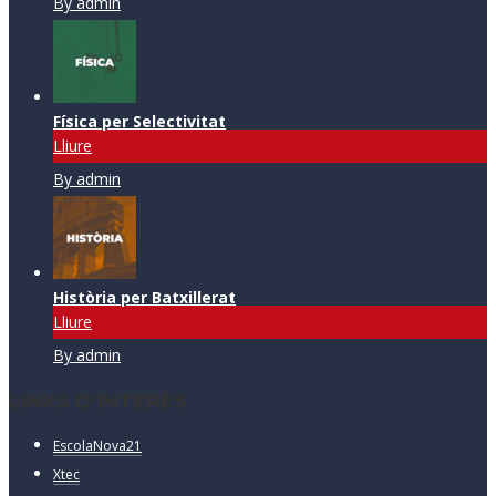
By admin
Física per Selectivitat
Lliure
By admin
Història per Batxillerat
Lliure
By admin
LINKS D’INTERÈS
EscolaNova21
Xtec