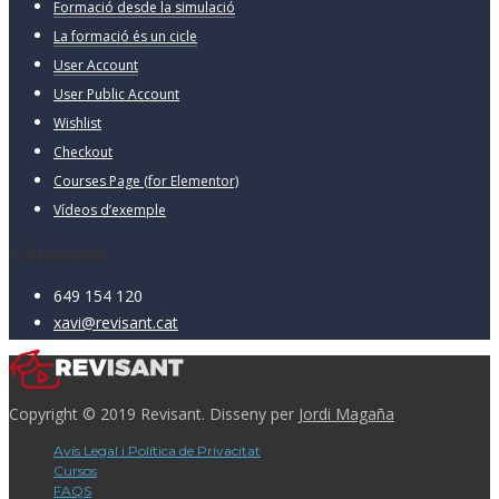
Formació desde la simulació
La formació és un cicle
User Account
User Public Account
Wishlist
Checkout
Courses Page (for Elementor)
Vídeos d’exemple
Contacte
649 154 120
xavi@revisant.cat
Copyright © 2019 Revisant. Disseny per
Jordi Magaña
Avís Legal i Política de Privacitat
Cursos
FAQS